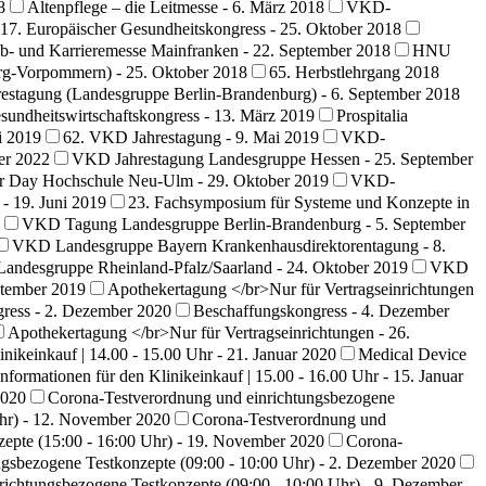
8
Altenpflege – die Leitmesse - 6. März 2018
VKD-
17. Europäischer Gesundheitskongress - 25. Oktober 2018
b- und Karrieremesse Mainfranken - 22. September 2018
HNU
g-Vorpommern) - 25. Oktober 2018
65. Herbstlehrgang 2018
stagung (Landesgruppe Berlin-Brandenburg) - 6. September 2018
esundheitswirtschaftskongress - 13. März 2019
Prospitalia
i 2019
62. VKD Jahrestagung - 9. Mai 2019
VKD-
er 2022
VKD Jahrestagung Landesgruppe Hessen - 25. September
r Day Hochschule Neu-Ulm - 29. Oktober 2019
VKD-
 19. Juni 2019
23. Fachsymposium für Systeme und Konzepte in
VKD Tagung Landesgruppe Berlin-Brandenburg - 5. September
VKD Landesgruppe Bayern Krankenhausdirektorentagung - 8.
ndesgruppe Rheinland-Pfalz/Saarland - 24. Oktober 2019
VKD
ptember 2019
Apothekertagung </br>Nur für Vertragseinrichtungen
ress - 2. Dezember 2020
Beschaffungskongress - 4. Dezember
Apothekertagung </br>Nur für Vertragseinrichtungen - 26.
nikeinkauf | 14.00 - 15.00 Uhr - 21. Januar 2020
Medical Device
formationen für den Klinikeinkauf | 15.00 - 16.00 Uhr - 15. Januar
2020
Corona-Testverordnung und einrichtungsbezogene
Uhr) - 12. November 2020
Corona-Testverordnung und
epte (15:00 - 16:00 Uhr) - 19. November 2020
Corona-
gsbezogene Testkonzepte (09:00 - 10:00 Uhr) - 2. Dezember 2020
ichtungsbezogene Testkonzepte (09:00 - 10:00 Uhr) - 9. Dezember