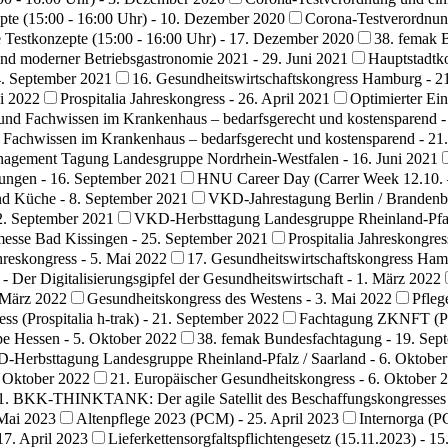
te (15:00 - 16:00 Uhr) - 10. Dezember 2020
Corona-Testverordnung
 Testkonzepte (15:00 - 16:00 Uhr) - 17. Dezember 2020
38. femak 
nd moderner Betriebsgastronomie 2021 - 29. Juni 2021
Hauptstadtk
. September 2021
16. Gesundheitswirtschaftskongress Hamburg - 2
i 2022
Prospitalia Jahreskongress - 26. April 2021
Optimierter Ei
r und Fachwissen im Krankenhaus – bedarfsgerecht und kostensparend 
d Fachwissen im Krankenhaus – bedarfsgerecht und kostensparend - 21
ement Tagung Landesgruppe Nordrhein-Westfalen - 16. Juni 2021
tungen - 16. September 2021
HNU Career Day (Carrer Week 12.10. –
und Küche - 8. September 2021
VKD-Jahrestagung Berlin / Brandenb
2. September 2021
VKD-Herbsttagung Landesgruppe Rheinland-Pfalz
esse Bad Kissingen - 25. September 2021
Prospitalia Jahreskongre
reskongress - 5. Mai 2022
17. Gesundheitswirtschaftskongress Ham
- Der Digitalisierungsgipfel der Gesundheitswirtschaft - 1. März 2022
März 2022
Gesundheitskongress des Westens - 3. Mai 2022
Pfleg
 (Prospitalia h-trak) - 21. September 2022
Fachtagung ZKNFT (Pros
e Hessen - 5. Oktober 2022
38. femak Bundesfachtagung - 19. Sep
-Herbsttagung Landesgruppe Rheinland-Pfalz / Saarland - 6. Oktobe
 Oktober 2022
21. Europäischer Gesundheitskongress - 6. Oktober 
1. BKK-THINKTANK: Der agile Satellit des Beschaffungskongresses
 Mai 2023
Altenpflege 2023 (PCM) - 25. April 2023
Internorga (P
7. April 2023
Lieferkettensorgfaltspflichtengesetz (15.11.2023) - 