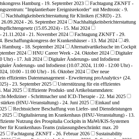
ftskongress Hamburg - 19. September 2023
Fachtagung ZKNFT -
ungszentrum: "Implantierbare Ereignisrekorder" mit Medtronic - 9.
Nachhaltigkeitsberichterstattung für Kliniken (CSRD) - 23.
- 26.09.2024 - 26. September 2024
Nachhaltigkeitsberichterstattung
ltspflichtengesetz (15.05.2024) - 15. Mai 2024
) - 21.11.2024 - 21. November 2024
Fachtagung ZKNFT - 29.
4. Beschaffungskongress der Krankenhäuser - 13. Mai 2024
49.
ss Hamburg - 18. September 2024
Alternativartikelsuche im Cockpit
eptember 2024
HNU Career Week - 24. Oktober 2024
Digitaler
0 Uhr) - 17. Juli 2024
Digitaler Änderungs- und Infodienst
gitaler Änderungs- und Infodienst (10.07.2024, 11:00 - 12:00 Uhr) -
2024, 10:00 - 11:00 Uhr) - 16. Oktober 2024
Der neue
 ein effizientes Datenmanagement - Erweiterung proAnalytics+ (24.
025) - 23. September 2025
Unterstützung für ein effizientes
4. Mai 2025
Effiziente Produkt- und Artikelstammdaten:
cht-Mediziner - Schrittmacher und ICD-Therapie - 22. Mai 2025
stärken (HNU-Veranstaltung) - 24. Juni 2025
Einkauf und
2025
Rechtssichere Beschaffung von Liefer- und Dienstleistungen
r 2025
Digitalisierung im Krankenhaus (HNU-Veranstaltung) - 13.
fiziente Nutzung des Prospitalia Cockpits in MaWi/KIS-Systemen
geber für Krankenhaus-Teams (zulassungsbeschränkt: max. 20
025
Fachtagung ZKNFT - 26. Februar 2026
Sustainability