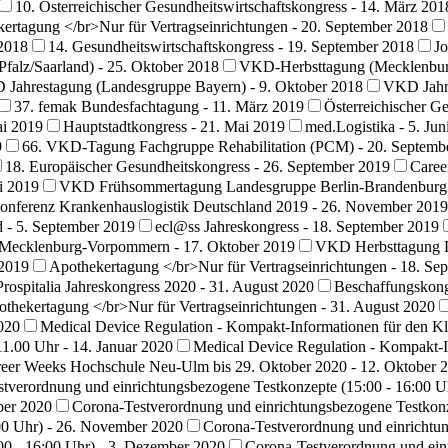
10. Österreichischer Gesundheitswirtschaftskongress - 14. März 201
ertagung </br>Nur für Vertragseinrichtungen - 20. September 2018
 2018
14. Gesundheitswirtschaftskongress - 19. September 2018
Jo
alz/Saarland) - 25. Oktober 2018
VKD-Herbsttagung (Mecklenbur
Jahrestagung (Landesgruppe Bayern) - 9. Oktober 2018
VKD Jahre
37. femak Bundesfachtagung - 11. März 2019
Österreichischer G
i 2019
Hauptstadtkongress - 21. Mai 2019
med.Logistika - 5. Jun
9
66. VKD-Tagung Fachgruppe Rehabilitation (PCM) - 20. Septemb
18. Europäischer Gesundheitskongress - 26. September 2019
Caree
i 2019
VKD Frühsommertagung Landesgruppe Berlin-Brandenburg -
onferenz Krankenhauslogistik Deutschland 2019 - 26. November 2019
 - 5. September 2019
ecl@ss Jahreskongress - 18. September 2019
Mecklenburg-Vorpommern - 17. Oktober 2019
VKD Herbsttagung La
 2019
Apothekertagung </br>Nur für Vertragseinrichtungen - 18. Se
Prospitalia Jahreskongress 2020 - 31. August 2020
Beschaffungskong
thekertagung </br>Nur für Vertragseinrichtungen - 31. August 2020
020
Medical Device Regulation - Kompakt-Informationen für den Kli
11.00 Uhr - 14. Januar 2020
Medical Device Regulation - Kompakt-In
eer Weeks Hochschule Neu-Ulm bis 29. Oktober 2020 - 12. Oktober 
tverordnung und einrichtungsbezogene Testkonzepte (15:00 - 16:00 
ber 2020
Corona-Testverordnung und einrichtungsbezogene Testkonz
:00 Uhr) - 26. November 2020
Corona-Testverordnung und einrichtun
00 - 16:00 Uhr) - 3. Dezember 2020
Corona-Testverordnung und einr