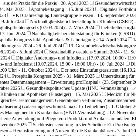
– aus der Praxis für die Praxis - 20. April 2023
Gesundheitswirtscha
24. Mai 2023
Apothekertagung - 15. Juni 2023
Digitales Fortbild
023
VKD-Jahrestagung Landesgruppe Hessen - 13. September 2023
 9. Juli 2024
Nachhaltigkeitsberichterstattung für Kliniken (CSRD) 
gfaltspflichtengesetz (07.03.2024) - 7. März 2024
Lieferkettensorgfa
17. Juni 2024
Nachhaltigkeitsberichterstattung für Kliniken (CSRD
spitalia Kongress inkl. Apotheker- & Labortagung - 14. April 2024
1
dtkongress 2024 - 26. Juni 2024
19. Gesundheitswirtschaftskongre
06.2024) - 5. Juni 2024
Sustainability osapiens Summit 2024 - 11. S
i 2024
Digitaler Änderungs- und Infodienst (17.07.2024, 10:00 - 11:0
- und Infodienst (10.07.2024, 15:00 - 16:00 Uhr) - 10. Juli 2024
Di
1:00 Uhr) - 11. Oktober 2024
Der neue Einstufungsassistent (16.10.
2024
Prospitalia Kongress 2025 - 31. März 2025
Unterstützung für
izientes Datenmanagement – Erweiterung proHospital+ (23. September 2
ember 2025
Gesundheitspolitisches Update (HNU-Veranstaltung) - 1
Kliniken und Apotheken (Einsteiger) - 15. Mai 2025
Medizin für Ni
lgreiches Teammanagement: Generationen verbinden, Zusammenarbeit 
alisierung (zulassungsbeschränkt: max. 15 Teilnehmer) - 1. Oktober 
ches Management im Krankenhaus (HNU-Veranstaltung) - 12. Novembe
iterte Anwendung und Pflege von Produkt- und Artikelstammdaten: Ef
November 2025
Sachkostensteuerung in vier Schritten: Ein Praxisrat
esen – Herausforderung und Nutzen für die Krankenhäuser - 3. Juni 2