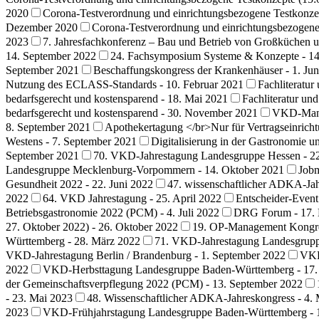
2020
Corona-Testverordnung und einrichtungsbezogene Testkonzep
Dezember 2020
Corona-Testverordnung und einrichtungsbezogene
2023
7. Jahresfachkonferenz – Bau und Betrieb von Großküchen u
14. September 2022
24. Fachsymposium Systeme & Konzepte - 14
September 2021
Beschaffungskongress der Krankenhäuser - 1. Jun
Nutzung des ECLASS-Standards - 10. Februar 2021
Fachliteratu
bedarfsgerecht und kostensparend - 18. Mai 2021
Fachliteratur un
bedarfsgerecht und kostensparend - 30. November 2021
VKD-Manag
8. September 2021
Apothekertagung </br>Nur für Vertragseinrich
Westens - 7. September 2021
Digitalisierung in der Gastronomie 
September 2021
70. VKD-Jahrestagung Landesgruppe Hessen - 2
Landesgruppe Mecklenburg-Vorpommern - 14. Oktober 2021
Jobm
Gesundheit 2022 - 22. Juni 2022
47. wissenschaftlicher ADKA-Jah
2022
64. VKD Jahrestagung - 25. April 2022
Entscheider-Event 
Betriebsgastronomie 2022 (PCM) - 4. Juli 2022
DRG Forum - 17. 
27. Ok­to­ber 2022) - 26. Oktober 2022
19. OP-Management Kongress
Württemberg - 28. März 2022
71. VKD-Jahrestagung Landesgrupp
VKD-Jahrestagung Berlin / Brandenburg - 1. September 2022
VKD
2022
VKD-Herbsttagung Landesgruppe Baden-Württemberg - 17.
der Gemeinschaftsverpflegung 2022 (PCM) - 13. September 2022
- 23. Mai 2023
48. Wissenschaftlicher ADKA-Jahreskongress - 4.
2023
VKD-Frühjahrstagung Landesgruppe Baden-Württemberg - 1