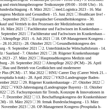
 und einrichtungsbezogene Testkonzepte (09:00 - 10:00 Uhr) - 16.
Bundesfachtagung - 8. März 2021
med.Logistica 2023 - 16. Mai
ongress Medizin und Gesundheit - 15. Juni 2021
Healthcare live! -
1. September 2021
Europäischer Gesundheitskongress - 30.
nkauf und Vertrieb in den Prozessen der Medizinbranche unter
- 16. März 2021
Fachliteratur und Fachwissen im Krankenhaus –
. September 2021
Fachliteratur und Fachwissen im Krankenhaus –
Altenpflege 2021 - 6. Juli 2021
18. OP-Management Kongress -
 28.10.2021) - 28. Oktober 2021
Gesundheitskongress des
urg - 9. September 2021
2. Unterfränkische Wirtschaftsforum - 14.
 / Saarland - 7. Oktober 2021
28. Rügener Krankenhaustage
ss 2023 - 27. März 2023
Hauptstadtkongress Medizin und
burg - 20. September 2022
Altenpflege 2022 (PCM) - 26. April
Bau und Betrieb von Großküchen und modernerer
e Plus (PCM) - 17. Mai 2022
HNU Career Day (Career Week 21. -
pitalia h-trak) - 28. April 2022
VKD-Landesgruppe Baden-
tember 2022
29. Rügener Krankenhaustage - 27. Oktober 2022
r 2022
VKD-Jahrestagung (Landesgruppe Bayern) - 11. Oktober
2022
25. Fachsymposium für Trends, Konzepte & Innovationen in
 - 7. Dezember 2022
13. Beschaffungskongress der Krankenhäuser
CM) - 10. März 2023
39. femak Bundesfachtagung - 13. März
15. November 2023
20. OP-Management Kongress (Prospitalia h-