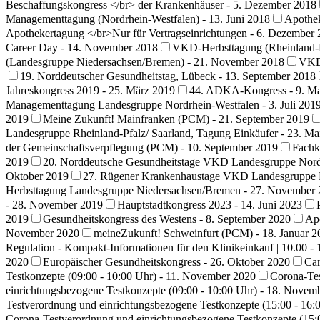
Beschaffungskongress </br> der Krankenhäuser - 5. Dezember 2018
Managementtagung (Nordrhein-Westfalen) - 13. Juni 2018
Apothek
Apothekertagung </br>Nur für Vertragseinrichtungen - 6. Dezember
Career Day - 14. November 2018
VKD-Herbsttagung (Rheinland-Pf
(Landesgruppe Niedersachsen/Bremen) - 21. November 2018
VKD 
19. Norddeutscher Gesundheitstag, Lübeck - 13. September 2018
Jahreskongress 2019 - 25. März 2019
44. ADKA-Kongress - 9. Ma
Managementtagung Landesgruppe Nordrhein-Westfalen - 3. Juli 201
2019
Meine Zukunft! Mainfranken (PCM) - 21. September 2019
Landesgruppe Rheinland-Pfalz/ Saarland, Tagung Einkäufer - 23. Ma
der Gemeinschaftsverpflegung (PCM) - 10. September 2019
Fachk
2019
20. Norddeutsche Gesundheitstage VKD Landesgruppe Nord
Oktober 2019
27. Rügener Krankenhaustage VKD Landesgruppe 
Herbsttagung Landesgruppe Niedersachsen/Bremen - 27. November
- 28. November 2019
Hauptstadtkongress 2023 - 14. Juni 2023
2019
Gesundheitskongress des Westens - 8. September 2020
Apo
November 2020
meineZukunft! Schweinfurt (PCM) - 18. Januar 2
Regulation - Kompakt-Informationen für den Klinikeinkauf | 10.00 - 
2020
Europäischer Gesundheitskongress - 26. Oktober 2020
Car
Testkonzepte (09:00 - 10:00 Uhr) - 11. November 2020
Corona-Tes
einrichtungsbezogene Testkonzepte (09:00 - 10:00 Uhr) - 18. Novem
Testverordnung und einrichtungsbezogene Testkonzepte (15:00 - 16
Corona-Testverordnung und einrichtungsbezogene Testkonzepte (15: