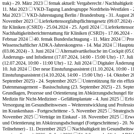
trak) - 29. März 2023
femak aktuell: Vergaberecht / Nachhaltigkeit 
11. Mai 2023
VKD-Tagung Landesgruppe Nordrhein-Westfalen - 
Mai 2023
VKD-Jahrestagung Berlin / Brandenburg - 31. August 2
November 2023
Lieferkettensorgfaltspflichtengesetz (09.07.2024) -
für Kliniken (CSRD) - 25.04.2024 - 25. April 2024
Lieferkettensor
Nachhaltigkeitsberichterstattung für Kliniken (CSRD) - 17.06.2024 - 
Februar 2024
40. femak Bundesfachtagung - 11. März 2024
Pro
Wissenschaftlicher ADKA-Jahreskongress - 14. Mai 2024
Hauptsta
(03.06.2024) - 3. Juni 2024
Alternativartikelsuche im Cockpit (05.
Änderungs- und Infodienst (17.07.2024, 14:00 - 15:00 Uhr) - 17. Jul
(12.07.2024, 10:00 - 11:00 Uhr) - 12. Juli 2024
Digitaler Änderungs
10. Juli 2024
Der neue Einstufungsassistent (11.10.2024, 10:00 - 1
Einstufungsassistent (14.10.2024, 14:00 - 15:00 Uhr) - 14. Oktober 
September 2025) - 24. September 2025
Unterstützung für ein eff
Datenmanagement – Basisschulung (23. September 2025) - 23. Sept
Grundlagen, Prozesse und Orientierung im Abkürzungsdschungel für 
Medizin für Nicht-Mediziner - Gefäßimplantate - 4. Juni 2025
Erfo
Versorgung im Gesundheitswesen – Weiterentwicklung und Profession
im Krankenhaus - Fortgeschrittene - 5. November 2025
Strategis
November 2025
Verträge im Einkauf - 18. November 2025
Erwe
und Orientierung im Abkürzungsdschungel (Fortgeschrittene) - 20. 
Teilnehmer) - 11. Dezember 2025
Nachhaltigkeit im Gesundheitsw